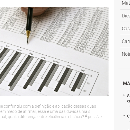
Mat
Dic
Cas
Carr
Not
MA
S
e
se confundiu com a definição e aplicação dessas duas
1
Sem medo de afirmar, essa é uma das dúvidas mais
C
l, qual a diferença entre eficiência e eficácia? É possível
1