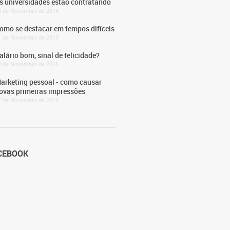
s universidades estão contratando
4 de Novembro de 2014
omo se destacar em tempos difíceis
1 de Novembro de 2015
alário bom, sinal de felicidade?
4 de Novembro de 2015
arketing pessoal - como causar
ovas primeiras impressões
7 de Novembro de 2015
CEBOOK