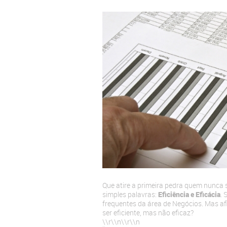
Que atire a primeira pedra quem nunca 
simples palavras:
Eficiência e Eficácia
. 
frequentes da área de Negócios. Mas afina
ser eficiente, mas não eficaz?
\\r\\n
\\r\\n