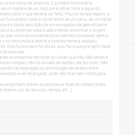
o escritório da diretoria. O primeiro funcionário,
 de um balde e de um rodo para retirar toda a água do
maneira certa o que deveria ser feito. Poucos tempo depois, o
sso funcionário volta a correr atrás de um pano, de um balde
ssa é a típica descrição de um enxugador de gelo eficiente.
rocurou observar toda a sala e tentar encontrar a origem
uiu que vinha exclusivamente do banheiro instalado dentro
e a torneira estava aberta e simplesmente a desligou,
 Este funcionário foi eficaz, pois fez o que era certo fazer
s de executar.
e ele se empenhar em fazer as coisas que não são certas é
muito simples; não há divisão de tarefas, ele faz tudo. Não
quando há separação ou distribuição de tarefas entre
 resultado a ser alcançado, pode não ficar bem nítido para
e perguntem, é levar as pessoas a fazer as coisas certas
vel (menor uso de recursos, tempo, etc…).