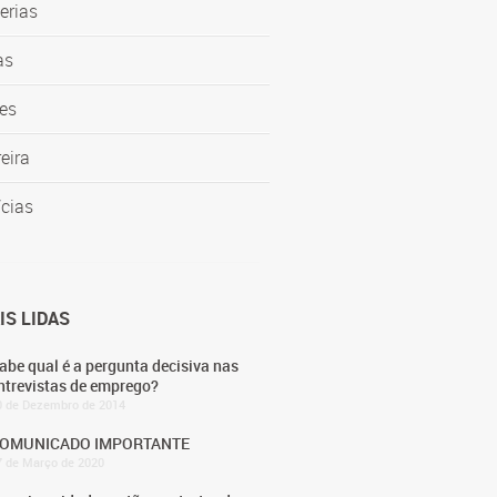
erias
as
es
eira
ícias
IS LIDAS
abe qual é a pergunta decisiva nas
ntrevistas de emprego?
0 de Dezembro de 2014
OMUNICADO IMPORTANTE
7 de Março de 2020