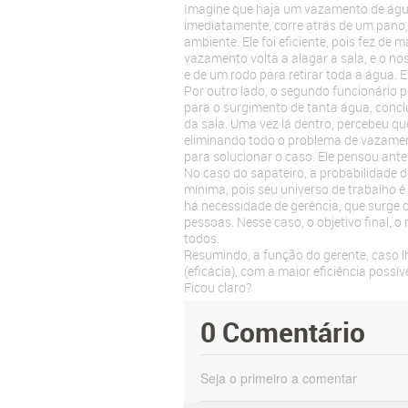
Imagine que haja um vazamento de água n
imediatamente, corre atrás de um pano,
ambiente. Ele foi eficiente, pois fez de 
vazamento volta a alagar a sala, e o no
e de um rodo para retirar toda a água. E
Por outro lado, o segundo funcionário p
para o surgimento de tanta água, concl
da sala. Uma vez lá dentro, percebeu qu
eliminando todo o problema de vazamento.
para solucionar o caso. Ele pensou ante
No caso do sapateiro, a probabilidade d
mínima, pois seu universo de trabalho é 
há necessidade de gerência, que surge 
pessoas. Nesse caso, o objetivo final, o
todos.
Resumindo, a função do gerente, caso lh
(eficácia), com a maior eficiência possí
Ficou claro?
0 Comentário
Seja o primeiro a comentar