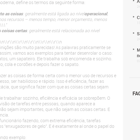
A
moderna, define os termos da seguinte forma:
2
rto as coisas
: geralmente está ligada ao nível
operacional
,
C
nos recursos – menos tempo, menor orçamento, menos
1
\\\"
s coisas certas
: geralmente está relacionada ao nível
S
2
\\n
\\r\\n
\\r\\n
\\r\\n
\\r\\n
\\r\\n
nições são muito parecidas! As palavras praticamente se
M
ssim, vamos aos exemplos para tentar desenrolar o caso:
n
tos, um sapateiro. Ele trabalha sob encomenda e sozinho.
0
, cola e cordões e depois fazer o sapato.
 fazer as coisas de forma certa com o menor uso de recursos e
so, ser habilidoso e rápido. Isso é eficiência, fazer as
icácia, que significa fazer com que as coisas certas sejam
FA
e trabalhar sozinho, eficiência e eficácia se sobrepõem. O
ivisão de tarefas entre pessoas, quando aparece a
não sejam importantes, que não sejam as coisas certas. E
ncia.
ncionário fazendo, com extrema eficiência, tarefas
 “enxugadores de gelo”. E é exatamente aí onde o papel do
undo exemplo: