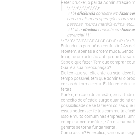
Peter Drucker, o pai da Administração 
\\r\\n
\\r\\n
\\r\\n
\\\"A
eficiência
consiste em
fazer ce
como realizar as operações com me
pessoas, menos matéria-prima, etc…
\\\"Já a
eficácia
consiste em
fazer a
gerencial\\\".
\\r\\n
\\r\\n
\\r\\n
\\r\\n
\\r\\n
\\r\\n
\\r
Entendeu o porquê da confusão? As defi
repetem, apenas a ordem muda. Sendo a
Imagine um artesão antigo que faz sapa
Sabe o que fazer. Tem que comprar couro
Qual é a sua preocupação?
Ele tem que ser eficiente, ou seja, deve
tempo possível, tem que dominar o proces
coisas de forma certa. É diferente de ef
feitas.
Porém, no caso do artesão, em virtude d
conceito de eficácia surge quando há d
possibilidade de se fazerem coisas que 
essas podem ser feitas com muita eficiê
Isso é muito comum nas empresas: um fu
completamente inúteis, são os chamados
gerente se torna fundamental.
Como assim? Eu explico, vamos ao seg