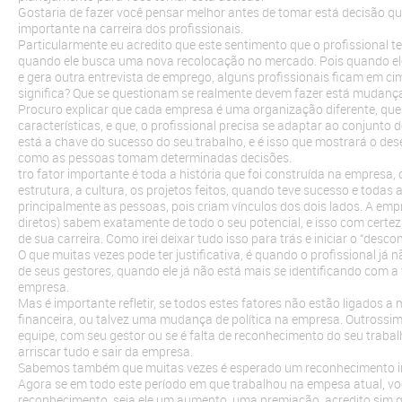
Gostaria de fazer você pensar melhor antes de tomar está decisão qu
importante na carreira dos profissionais.
Particularmente eu acredito que este sentimento que o profissional
quando ele busca uma nova recolocação no mercado. Pois quando e
e gera outra entrevista de emprego, alguns profissionais ficam em ci
significa? Que se questionam se realmente devem fazer está mudanç
Procuro explicar que cada empresa é uma organização diferente, qu
características, e que, o profissional precisa se adaptar ao conjunto 
está a chave do sucesso do seu trabalho, e é isso que mostrará o de
como as pessoas tomam determinadas decisões.
tro fator importante é toda a história que foi construída na empresa
estrutura, a cultura, os projetos feitos, quando teve sucesso e todas 
principalmente as pessoas, pois criam vínculos dos dois lados. A empr
diretos) sabem exatamente de todo o seu potencial, e isso com certez
de sua carreira. Como irei deixar tudo isso para trás e iniciar o “desco
O que muitas vezes pode ter justificativa, é quando o profissional já
de seus gestores, quando ele já não está mais se identificando com a 
empresa.
Mas é importante refletir, se todos estes fatores não estão ligados a
financeira, ou talvez uma mudança de política na empresa. Outrossi
equipe, com seu gestor ou se é falta de reconhecimento do seu trabal
arriscar tudo e sair da empresa.
Sabemos também que muitas vezes é esperado um reconhecimento im
Agora se em todo este período em que trabalhou na empesa atual, 
reconhecimento, seja ele um aumento, uma premiação, acredito sim q