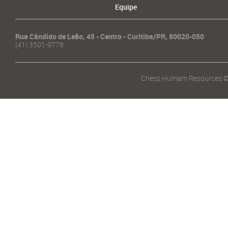
Equipe
Rua Cândido de Leão, 45 - Centro - Curitiba/PR, 80020-050
(41) 3501-9778
Chess Humam Resources ©