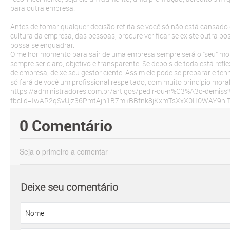
para outra empresa.
Antes de tomar qualquer decisão reflita se você só não está cansado
cultura da empresa, das pessoas, procure verificar se existe outra p
possa se enquadrar.
O melhor momento para sair de uma empresa sempre será o “seu” mo
sempre ser claro, objetivo e transparente. Se depois de toda está re
de empresa, deixe seu gestor ciente. Assim ele pode se preparar e ten
só fará de você um profissional respeitado, com muito princípio moral
https://administradores.com.br/artigos/pedir-ou-n%C3%A3o-demi
fbclid=IwAR2qSvUjz36PmtAjh1B7mkBBfnk8jKxmTsXxX0H0WAY9nlT
0 Comentário
Seja o primeiro a comentar
Deixe seu comentário