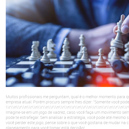
Muitos profissionais me perguntam, qual é o melhor momento para q
empresa atual. Porém procuro sempre lhes dizer: “Somente você pode
\\r\\n
\\r\\n
\\r\\n
\\r\\n
\\r\\n
\\r\\n
\\r\\n
\\r\\n
\\r\\n
\\r\\n
\\r\\n
\\r
Imagine-se em um jogo de xadrez, caso você faça um movimento sem
pode te estrafegar. Sem analisar a estratégia, você pode até mesmo sa
você perder este jogo, pense sobre o que você gostaria de mudar na ca
planejamento para você tomar está decisão!