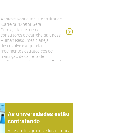
Andress Rodriguez - Consultor de
Carreira /Diretor Geral
Com ajuda dos demais
consultores de carreira da Chess
Human Resources planeja,
desenvolve e arquiteta
movimentos estratégicos de
transição de carreira de
profissionais diferenciados. Tendo
como diferencial um trabalho
focado ao networking. Aproxima
empresas e profissionais com
análise de mercado e plano de
carreira, sendo assim, não busca
unicamente recolocar seus
assessorados como também a
melhor solução a longo prazo para
sua vida profissional
As universidades estão
desenvolvendo uma projeção
contratando
prévia de resultados almejados.
A fusão dos grupos educacionais
Estruturada em Curitiba, mas