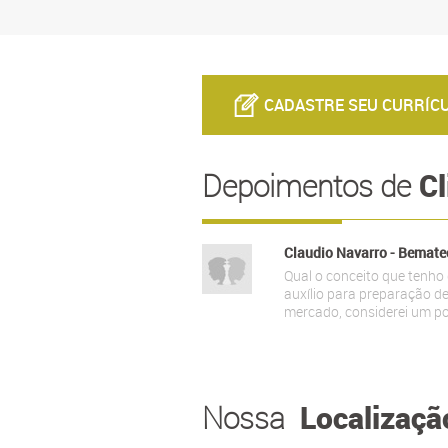
CADASTRE SEU CURRÍC
Cl
Depoimentos de
Claudio Navarro - Bemate
Qual o conceito que tenho
auxílio para preparação de
mercado, considerei um po
Localizaçã
Nossa