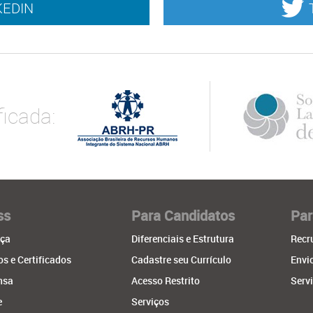
KEDIN
icada:
ss
Para Candidatos
Par
ça
Diferenciais e Estrutura
Recr
s e Certificados
Cadastre seu Currículo
Envi
nsa
Acesso Restrito
Serv
e
Serviços