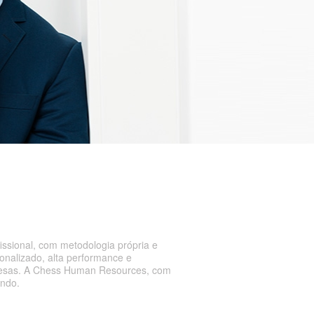
ssional, com metodologia própria e
onalizado, alta performance e
resas. A Chess Human Resources, com
ando.