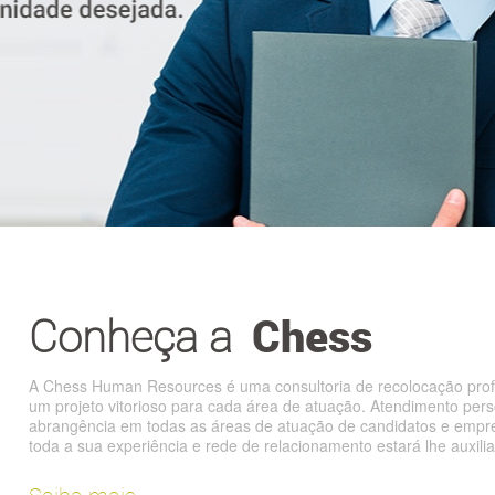
Conheça a
Chess
A Chess Human Resources é uma consultoria de recolocação profi
um projeto vitorioso para cada área de atuação. Atendimento pers
abrangência em todas as áreas de atuação de candidatos e emp
toda a sua experiência e rede de relacionamento estará lhe auxili