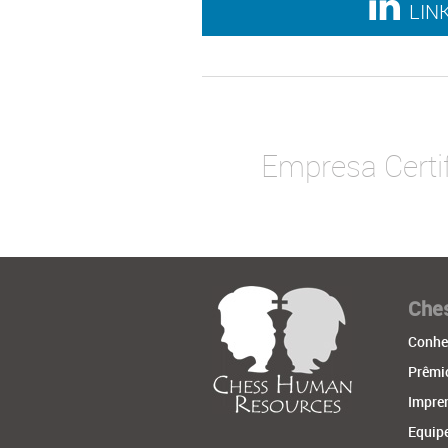
LIN
Empresa Certif
Che
Conhe
Prêmio
Impre
Equip