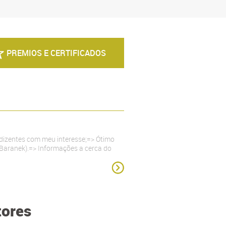
PREMIOS E CERTIFICADOS
Thiago A . B. J. - 
ndizentes com meu interesse;=> Ótimo
Eu, Thiago Alves B
a Baranek).=> Informações a cerca do
como Supervisor d
tores