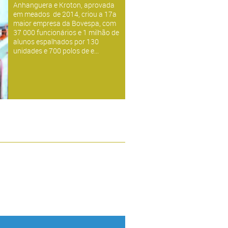
Anhanguera e Kroton, aprovada
atendendo todo o mercado
em meados de 2014, criou a 17a
nacional, a Chess Human
maior empresa da Bovespa, com
Resources se destaca pelas
37 000 funcionários e 1 milhão de
estratégias e táticas ao
alunos espalhados por 130
administrar seus processos.
unidades e 700 polos de e...
Atendimento personalizado, alta
performance e abrangência em
todas as áreas de atuação de
candidatos e empresas.
Entendemos os interesses
profissionais, bem como,
encontramos profissionais
preparados e capacitados para
cada área de atuação.
Procuro sempre estar atualizado
as novas tendências do mercado
para melhor aplicar as
ferramentas no processo de cada
profissional, orientando seu
planejamento a curto, médio e
longo prazo. Assim sendo, dando
o apoio necessário ao profissional
para que ele possa desenhar e
trilhar seu próprio caminho,