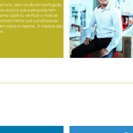
No livro, sem versão em português,
Lou explica que a pergunta tem
omo objetivo verificar o nível de
conhecimento que o profissional
tem sobre si mesmo. “A maioria das
e...